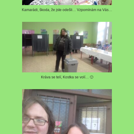
Kamarádi, škoda, že jste odešli… Vzpomínám na Vás…
Kráva se telí, Kostka se volí… 🙂