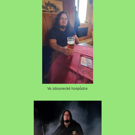
Ve zdounecké hospůdce