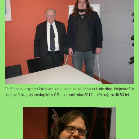
Chtěl jsem, aby tato fotka vznikla a stala se zajímavou kuriozitou. Nejmladší a
nejstarší krajský zastupitel v ČR na konci roku 2012 – věkový rozdíl 53 let…