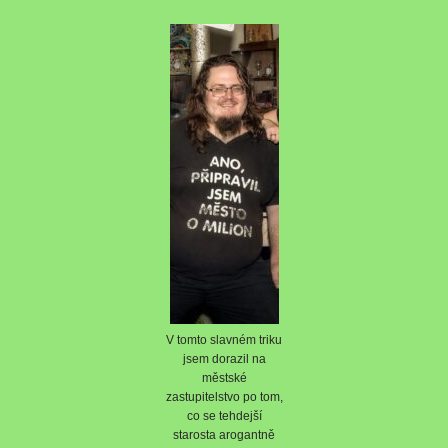
V tomto slavném triku
jsem dorazil na
městské
zastupitelstvo po tom,
co se tehdejší
starosta arogantně