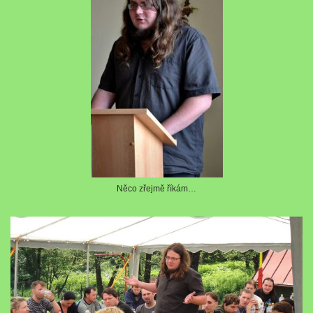
Něco zřejmě říkám…