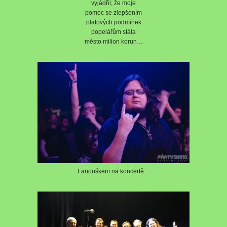
vyjádřil, že moje
pomoc se zlepšením
platových podmínek
popelářům stála
město milion korun…
Fanouškem na koncertě…