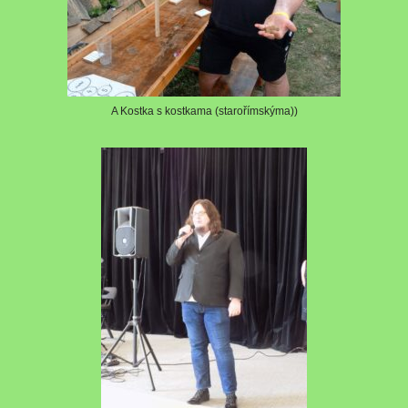
A Kostka s kostkama (starořímskýma))