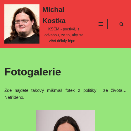
Michal
Přeskočit
Kostka
na
obsah
KSČM - poctivě, s
odvahou, za to, aby se
věci dělaly lépe...
Fotogalerie
Zde najdete takový mišmaš fotek z politiky i ze života…
Netříděno.