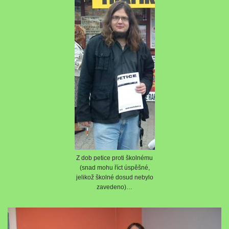
Z dob petice proti školnému
(snad mohu říct úspěšné,
jelikož školné dosud nebylo
zavedeno)…