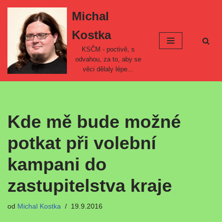
Michal
Přeskočit
Kostka
na
obsah
KSČM - poctivě, s
odvahou, za to, aby se
věci dělaly lépe...
Kde mě bude možné
potkat při volební
kampani do
zastupitelstva kraje
od
Michal Kostka
19.9.2016