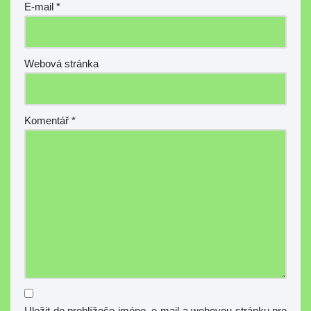
E-mail
*
Webová stránka
Komentář
*
Uložit do prohlížeče jméno, e-mail a webovou stránku pro